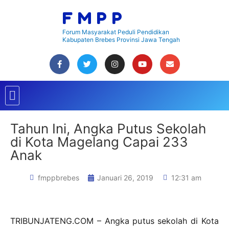
Lewati
FMPP
ke
konten
Forum Masyarakat Peduli Pendidikan
Kabupaten Brebes Provinsi Jawa Tengah
F
T
I
Y
E
a
w
n
o
n
c
i
s
u
v
Menu
e
t
t
t
e
b
t
a
u
l
o
e
g
b
o
o
r
r
e
p
k
a
e
Tahun Ini, Angka Putus Sekolah
m
di Kota Magelang Capai 233
Anak
fmppbrebes
Januari 26, 2019
12:31 am
TRIBUNJATENG.COM – Angka putus sekolah di Kota