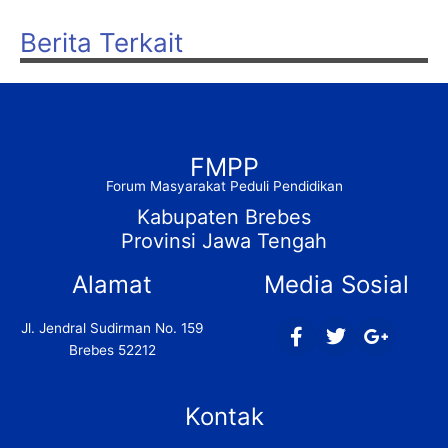
Berita Terkait
FMPP
Forum Masyarakat Peduli Pendidikan
Kabupaten Brebes
Provinsi Jawa Tengah
Alamat
Media Sosial
F
T
G
Jl. Jendral Sudirman No. 159
a
w
o
Brebes 52212
c
i
o
e
t
g
b
t
l
Kontak
o
e
e
o
r
-