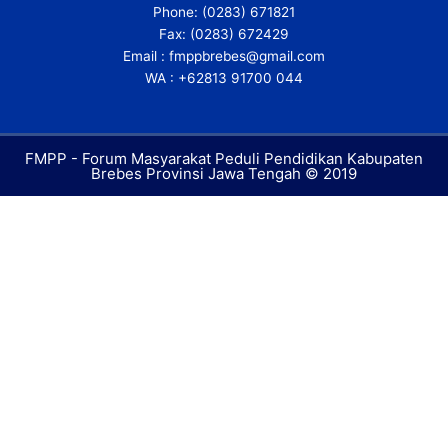
Phone: (0283) 671821
k
p
Fax: (0283) 672429
-
l
f
u
Email : fmppbrebes@gmail.com
s
WA : +62813 91700 044
-
g
FMPP - Forum Masyarakat Peduli Pendidikan Kabupaten
Brebes Provinsi Jawa Tengah © 2019