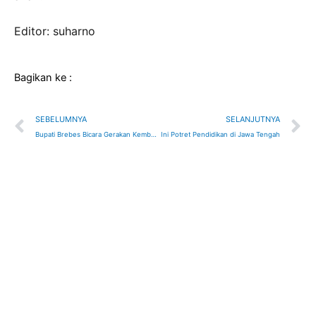
Editor: suharno
Bagikan ke :
Prev
N
SEBELUMNYA
SELANJUTNYA
Bupati Brebes Bicara Gerakan Kembali Bersekolah Pada Forum International
Ini Potret Pendidikan di Jawa Tengah