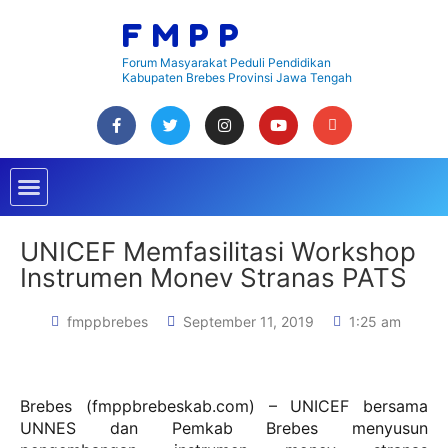
Lewati
FMPP
ke
konten
Forum Masyarakat Peduli Pendidikan
Kabupaten Brebes Provinsi Jawa Tengah
F
T
I
Y
E
a
w
n
o
n
c
i
s
u
v
Menu
e
t
t
t
e
b
t
a
u
l
o
e
g
b
o
o
r
r
e
p
k
a
e
UNICEF Memfasilitasi Workshop
m
Instrumen Monev Stranas PATS
fmppbrebes
September 11, 2019
1:25 am
Brebes (fmppbrebeskab.com) – UNICEF bersama
UNNES dan Pemkab Brebes menyusun