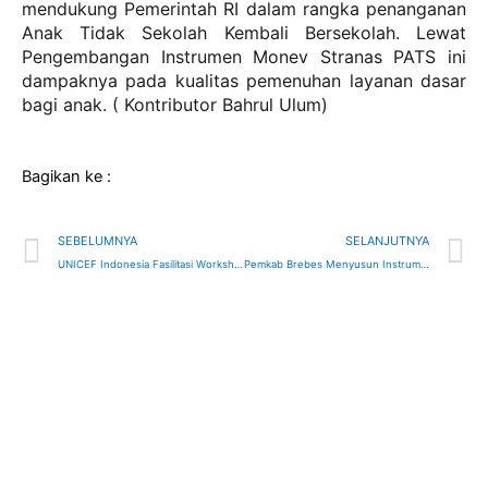
mendukung Pemerintah RI dalam rangka penanganan
Anak Tidak Sekolah Kembali Bersekolah. Lewat
Pengembangan Instrumen Monev Stranas PATS ini
dampaknya pada kualitas pemenuhan layanan dasar
bagi anak. ( Kontributor Bahrul Ulum)
Bagikan ke :
Prev
N
SEBELUMNYA
SELANJUTNYA
UNICEF Indonesia Fasilitasi Workshop Penyusunan RAD PATS Kabupaten Brebes
Pemkab Brebes Menyusun Instrumen Monev GKB