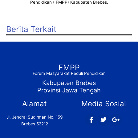
Pendidikan ( FMPP) Kabupaten Brebes.
Berita Terkait
FMPP
Forum Masyarakat Peduli Pendidikan
Kabupaten Brebes
Provinsi Jawa Tengah
Alamat
Media Sosial
F
T
G
Jl. Jendral Sudirman No. 159
a
w
o
Brebes 52212
c
i
o
e
t
g