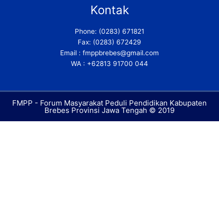
b
t
l
Kontak
o
e
e
o
r
-
Phone: (0283) 671821
k
p
Fax: (0283) 672429
-
l
f
u
Email : fmppbrebes@gmail.com
s
WA : +62813 91700 044
-
g
FMPP - Forum Masyarakat Peduli Pendidikan Kabupaten
Brebes Provinsi Jawa Tengah © 2019