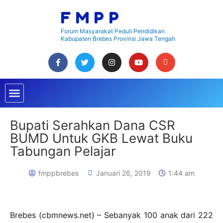
Lewati
FMPP
ke
konten
Forum Masyarakat Peduli Pendidikan
Kabupaten Brebes Provinsi Jawa Tengah
F
T
I
Y
E
a
w
n
o
n
c
i
s
u
v
Menu
e
t
t
t
e
b
t
a
u
l
o
e
g
b
o
o
r
r
e
p
k
a
e
Bupati Serahkan Dana CSR
m
BUMD Untuk GKB Lewat Buku
Tabungan Pelajar
fmppbrebes
Januari 26, 2019
1:44 am
Brebes (cbmnews.net) – Sebanyak 100 anak dari 222