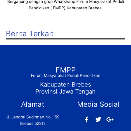
Bergabung dengan grup Whatshapp Forum Masyarakat Peduli
Pendidikan ( FMPP) Kabupaten Brebes.
Berita Terkait
FMPP
Forum Masyarakat Peduli Pendidikan
Kabupaten Brebes
Provinsi Jawa Tengah
Alamat
Media Sosial
F
T
G
Jl. Jendral Sudirman No. 159
a
w
o
Brebes 52212
c
i
o