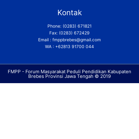
e
t
g
b
t
l
Kontak
o
e
e
o
r
-
Phone: (0283) 671821
k
p
Fax: (0283) 672429
-
l
f
u
Email : fmppbrebes@gmail.com
s
WA : +62813 91700 044
-
g
FMPP - Forum Masyarakat Peduli Pendidikan Kabupaten
Brebes Provinsi Jawa Tengah © 2019