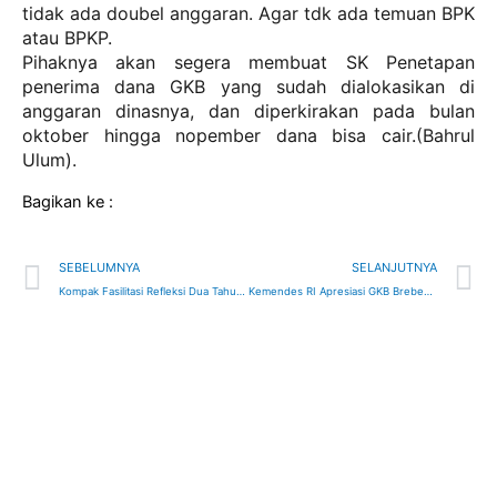
tidak ada doubel anggaran. Agar tdk ada temuan BPK
atau BPKP.
Pihaknya akan segera membuat SK Penetapan
penerima dana GKB yang sudah dialokasikan di
anggaran dinasnya, dan diperkirakan pada bulan
oktober hingga nopember dana bisa cair.(Bahrul
Ulum).
Bagikan ke :
Prev
N
SEBELUMNYA
SELANJUTNYA
Kompak Fasilitasi Refleksi Dua Tahun Intervensi GKB
Kemendes RI Apresiasi GKB Brebes dan Siap Replikasi GKB Tingkat Nasional