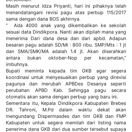
Masih menurut Idza Priyanti, hari ini pihaknya telah
menandatangani revisi pagu atas perbup 115/2017
sama dengan dana BOS akhirnya.
” Ada 4000 anak yang dikembalikan ke sekolah
sesuai data Dindikpora. Nanti akan dipilah mana yang
menerima Dari dana desa dan dari apbd. Adapun
besaran pagu adalah SD/MI : 800 ribu. SMP/Mts : 1 jt
dan SMA/SMK/MA adalah 1.4 jt. Akan diserahkan
antara bukan oktober-Nop per kecamatan,”
imbuhnya.
Bupati meminta kepada tim GKB agar segera
koordinasi untuk menyesuaikan perbup yang direvisi
pagunya dan merubah APBDes Desanya seperti
perubahan APBD Kab. Sehingga pagu secara
otomatis akan sama dengan perbup yang baru ini.
Sementara itu, Kepala Dindikpora Kabupaten Brebes
DR. Tahroni, M.Pd dalam waktu dekat akan
mengundang Dispermasdes dan tim GKB dan FMP
Kabupaten untuk segera memilah dari listing nama
penerima dana GKB dari dua sumber tersebut supaya