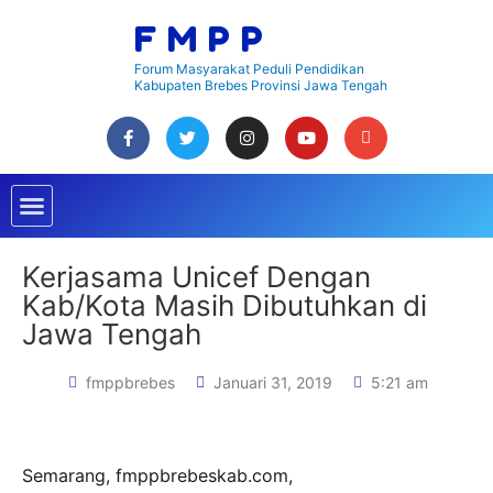
Lewati
FMPP
ke
konten
Forum Masyarakat Peduli Pendidikan
Kabupaten Brebes Provinsi Jawa Tengah
F
T
I
Y
E
a
w
n
o
n
c
i
s
u
v
Menu
e
t
t
t
e
b
t
a
u
l
o
e
g
b
o
o
r
r
e
p
k
a
e
Kerjasama Unicef Dengan
m
Kab/Kota Masih Dibutuhkan di
Jawa Tengah
fmppbrebes
Januari 31, 2019
5:21 am
Semarang, fmppbrebeskab.com,