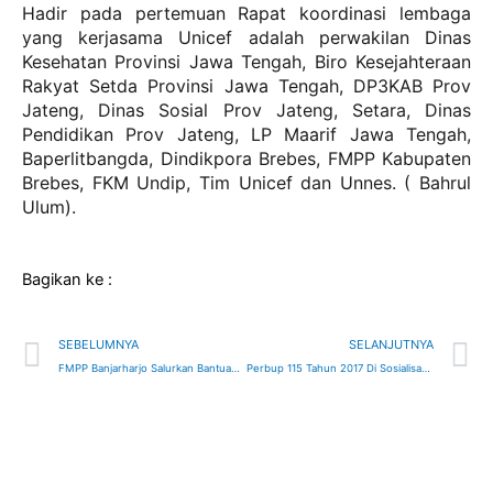
Hadir pada pertemuan Rapat koordinasi lembaga
yang kerjasama Unicef adalah perwakilan Dinas
Kesehatan Provinsi Jawa Tengah, Biro Kesejahteraan
Rakyat Setda Provinsi Jawa Tengah, DP3KAB Prov
Jateng, Dinas Sosial Prov Jateng, Setara, Dinas
Pendidikan Prov Jateng, LP Maarif Jawa Tengah,
Baperlitbangda, Dindikpora Brebes, FMPP Kabupaten
Brebes, FKM Undip, Tim Unicef dan Unnes. ( Bahrul
Ulum).
Bagikan ke :
Prev
N
SEBELUMNYA
SELANJUTNYA
FMPP Banjarharjo Salurkan Bantuan dari Donatur ATS GKB
Perbup 115 Tahun 2017 Di Sosialisasikan Ke Pemangku Kebijakan