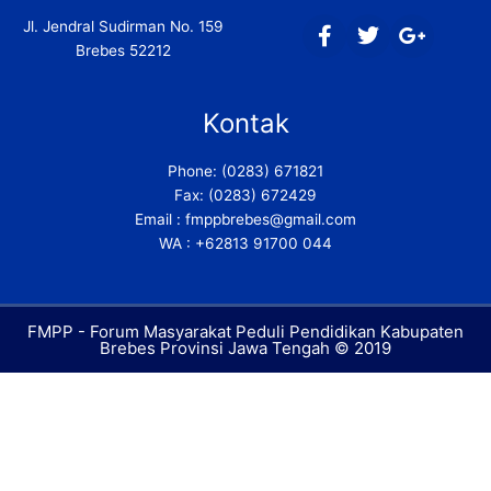
F
T
G
Jl. Jendral Sudirman No. 159
a
w
o
Brebes 52212
c
i
o
e
t
g
b
t
l
Kontak
o
e
e
o
r
-
Phone: (0283) 671821
k
p
Fax: (0283) 672429
-
l
f
u
Email : fmppbrebes@gmail.com
s
WA : +62813 91700 044
-
g
FMPP - Forum Masyarakat Peduli Pendidikan Kabupaten
Brebes Provinsi Jawa Tengah © 2019